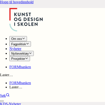
Hopp til hovedinnhold
Om oss
Fagpolitisk
Nyheter
Nytteverktøy
Prosjekter
FORMbanken
Laster…
FORMbanken
Laster…
Søk
KDS-Nyheter