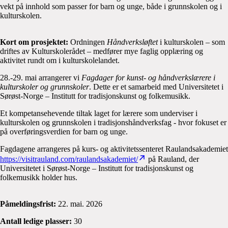
vekt på innhold som passer for barn og unge, både i grunnskolen og i
kulturskolen.
Kort om prosjektet:
Ordningen
Håndverksløftet
i kulturskolen – som
driftes av Kulturskolerådet – medfører mye faglig opplæring og
aktivitet rundt om i kulturskolelandet.
28.-29. mai arrangerer vi
Fagdager for kunst- og håndverkslærere i
kulturskoler og grunnskoler
. Dette er et samarbeid med Universitetet i
Sørøst-Norge – Institutt for tradisjonskunst og folkemusikk.
Et kompetansehevende tiltak laget for lærere som underviser i
kulturskolen og grunnskolen i tradisjonshåndverksfag - hvor fokuset er
på overføringsverdien for barn og unge.
Fagdagene arrangeres på kurs- og aktivitetssenteret Raulandsakademiet
https://visitrauland.com/raulandsakademiet/
på Rauland, der
Universitetet i Sørøst-Norge – Institutt for tradisjonskunst og
folkemusikk holder hus.
Påmeldingsfrist:
22. mai. 2026
Antall ledige plasser:
30