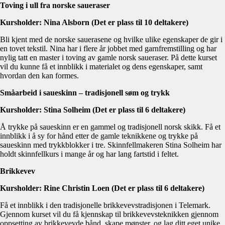
Toving i ull fra norske saueraser
Kursholder: Nina Alsborn (Det er plass til 10 deltakere)
Bli kjent med de norske sauerasene og hvilke ulike egenskaper de gir i
en tovet tekstil. Nina har i flere år jobbet med garnfremstilling og har
nylig tatt en master i toving av gamle norsk saueraser. På dette kurset
vil du kunne få et innblikk i materialet og dens egenskaper, samt
hvordan den kan formes.
Småarbeid i saueskinn – tradisjonell søm og trykk
Kursholder: Stina Solheim (Det er plass til 6 deltakere)
Å trykke på saueskinn er en gammel og tradisjonell norsk skikk. Få et
innblikk i å sy for hånd etter de gamle teknikkene og trykke på
saueskinn med trykkblokker i tre. Skinnfellmakeren Stina Solheim har
holdt skinnfellkurs i mange år og har lang fartstid i feltet.
Brikkevev
Kursholder: Rine Christin Loen (Det er plass til 6 deltakere)
Få et innblikk i den tradisjonelle brikkevevstradisjonen i Telemark.
Gjennom kurset vil du få kjennskap til brikkevevsteknikken gjennom
oppsetting av brikkevevde bånd, skape mønster, og lag ditt eget unike