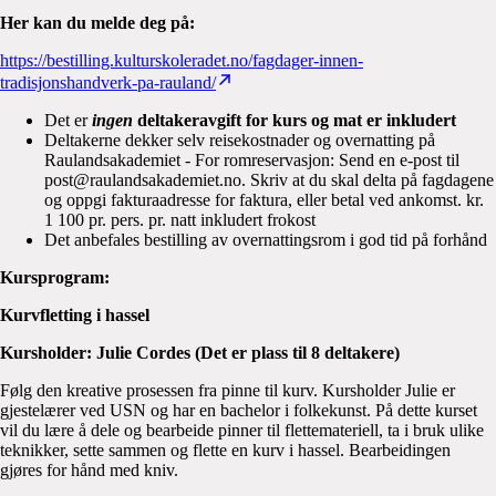
Her kan du melde deg på:
https://bestilling.kulturskoleradet.no/fagdager-innen-
tradisjonshandverk-pa-rauland/
Det er
ingen
deltakeravgift for kurs og mat er inkludert
Deltakerne dekker selv reisekostnader og overnatting på
Raulandsakademiet - For romreservasjon: Send en e-post til
post@raulandsakademiet.no. Skriv at du skal delta på fagdagene
og oppgi fakturaadresse for faktura, eller betal ved ankomst. kr.
1 100 pr. pers. pr. natt inkludert frokost
Det anbefales bestilling av overnattingsrom i god tid på forhånd
Kursprogram:
Kurvfletting i hassel
Kursholder: Julie Cordes (Det er plass til 8 deltakere)
Følg den kreative prosessen fra pinne til kurv. Kursholder Julie er
gjestelærer ved USN og har en bachelor i folkekunst. På dette kurset
vil du lære å dele og bearbeide pinner til flettemateriell, ta i bruk ulike
teknikker, sette sammen og flette en kurv i hassel. Bearbeidingen
gjøres for hånd med kniv.