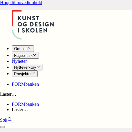
Hopp til hovedinnhold
Om oss
Fagpolitisk
Nyheter
Nytteverktøy
Prosjekter
FORMbanken
Laster…
FORMbanken
Laster…
Søk