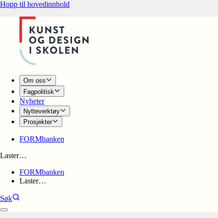
Hopp til hovedinnhold
Om oss
Fagpolitisk
Nyheter
Nytteverktøy
Prosjekter
FORMbanken
Laster…
FORMbanken
Laster…
Søk