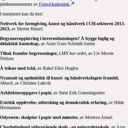
jubileumsnummer av
FormAkademisk.
I nummeret kan du lese:
Nettverk for formgiving, kunst og håndverk i UH-sektoren 2013-
2023,
av Merete Hassel
Begynneropplæring i lærerutdanningen? Å bygge faglig og
didaktisk kunnskap,
av Anne Guro Schmidt Antun
Tiltak framfor begrensninger,
LMN har ordet,
av Liv Merete
Nielsen
Å teikne med tråd,
av Rakel Elice Huglen
Nyansatt og optimistisk til kunst- og håndverksfagets framtid,
Aktuelt,
av Christine Løkvik
Arkitekturoppgave i papir,
av Stein Erik Grønningsæter
Estetisk opplevelse, utforsking og demokratisk erfaring,
av Hilde
Hermansen
Odysseen: skulptur i papir med mønster,
av Morteza Amari
Charlottenlund videregående skole - en universitetsskole,
av Arve