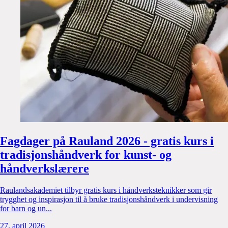
Fagdager på Rauland 2026 - gratis kurs i
tradisjonshåndverk for kunst- og
håndverkslærere
Raulandsakademiet tilbyr gratis kurs i håndverksteknikker som gir
trygghet og inspirasjon til å bruke tradisjonshåndverk i undervisning
for barn og un
...
27. april 2026