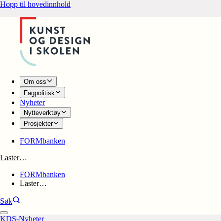
Hopp til hovedinnhold
Om oss
Fagpolitisk
Nyheter
Nytteverktøy
Prosjekter
FORMbanken
Laster…
FORMbanken
Laster…
Søk
KDS-Nyheter